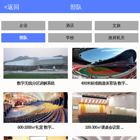
<返回
部队
企业
酒店
文旅
部队
学校
政府机关
数字无线分区讲解系统
400米标准跑道体育场 数字...
600-1000㎡礼堂 数字...
100-300㎡课桌会议室 ...